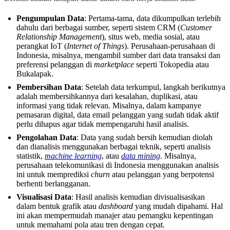
Pengumpulan Data
: Pertama-tama, data dikumpulkan terlebih
dahulu dari berbagai sumber, seperti sistem CRM (
Customer
Relationship Management
), situs web, media sosial, atau
perangkat IoT (
Internet of Things
). Perusahaan-perusahaan di
Indonesia, misalnya, mengambil sumber dari data transaksi dan
preferensi pelanggan di
marketplace
seperti Tokopedia atau
Bukalapak.
Pembersihan Data
: Setelah data terkumpul, langkah berikutnya
adalah membersihkannya dari kesalahan, duplikasi, atau
informasi yang tidak relevan. Misalnya, dalam kampanye
pemasaran digital, data email pelanggan yang sudah tidak aktif
perlu dihapus agar tidak mempengaruhi hasil analisis.
Pengolahan Data
: Data yang sudah bersih kemudian diolah
dan dianalisis menggunakan berbagai teknik, seperti analisis
statistik,
machine learning
, atau
data mining
. Misalnya,
perusahaan telekomunikasi di Indonesia menggunakan analisis
ini untuk memprediksi
churn
atau pelanggan yang berpotensi
berhenti berlangganan.
Visualisasi Data
: Hasil analisis kemudian divisualisasikan
dalam bentuk grafik atau
dashboard
yang mudah dipahami. Hal
ini akan mempermudah manajer atau pemangku kepentingan
untuk memahami pola atau tren dengan cepat.