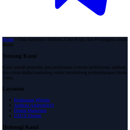
Home
»
Data Analytics: Definisi, Cara Kerja, dan Pentingnya untuk
Bisnis
Tentang Kami
Kami adalah penyedia jasa pembuatan website profesional, aplikasi,
dan solusi digital marketing untuk mendukung perkembangan bisnis
Anda.
Layanan
Pembuatan Website
Aplikasi Android/iOS
Digital Marketing
UI/UX Design
Hubungi Kami