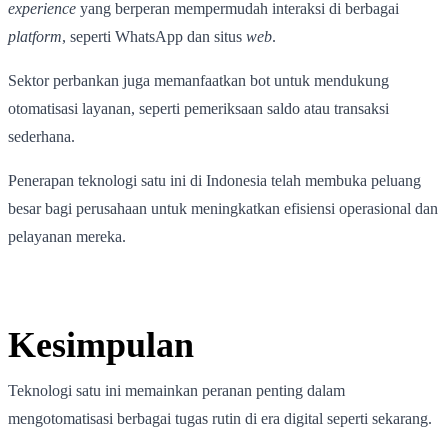
experience
yang berperan mempermudah interaksi di berbagai
platform
, seperti WhatsApp dan situs
web
.
Sektor perbankan juga memanfaatkan bot untuk mendukung
otomatisasi layanan, seperti pemeriksaan saldo atau transaksi
sederhana.
Penerapan teknologi satu ini di Indonesia telah membuka peluang
besar bagi perusahaan untuk meningkatkan efisiensi operasional dan
pelayanan mereka.
Kesimpulan
Teknologi satu ini memainkan peranan penting dalam
mengotomatisasi berbagai tugas rutin di era digital seperti sekarang.