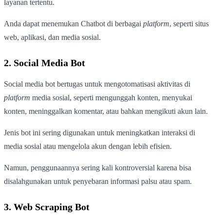
layanan tertentu.
Anda dapat menemukan Chatbot di berbagai
platform
, seperti situs
web, aplikasi, dan media sosial.
2. Social Media Bot
Social media bot bertugas untuk mengotomatisasi aktivitas di
platform
media sosial, seperti mengunggah konten, menyukai
konten, meninggalkan komentar, atau bahkan mengikuti akun lain.
Jenis bot ini sering digunakan untuk meningkatkan interaksi di
media sosial atau mengelola akun dengan lebih efisien.
Namun, penggunaannya sering kali kontroversial karena bisa
disalahgunakan untuk penyebaran informasi palsu atau spam.
3. Web Scraping Bot