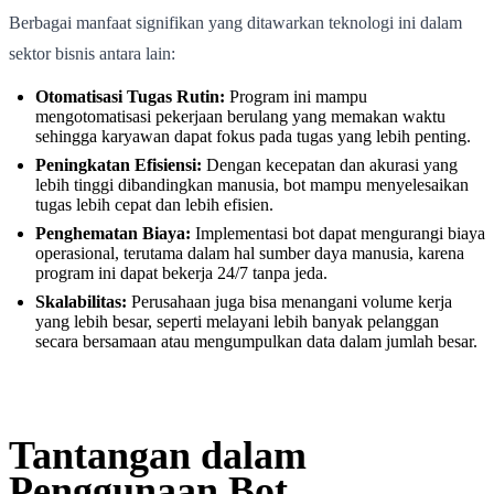
Berbagai manfaat signifikan yang ditawarkan teknologi ini dalam
sektor bisnis antara lain:
Otomatisasi Tugas Rutin:
Program ini mampu
mengotomatisasi pekerjaan berulang yang memakan waktu
sehingga karyawan dapat fokus pada tugas yang lebih penting.
Peningkatan Efisiensi:
Dengan kecepatan dan akurasi yang
lebih tinggi dibandingkan manusia, bot mampu menyelesaikan
tugas lebih cepat dan lebih efisien.
Penghematan Biaya:
Implementasi bot dapat mengurangi biaya
operasional, terutama dalam hal sumber daya manusia, karena
program ini dapat bekerja 24/7 tanpa jeda.
Skalabilitas:
Perusahaan juga bisa menangani volume kerja
yang lebih besar, seperti melayani lebih banyak pelanggan
secara bersamaan atau mengumpulkan data dalam jumlah besar.
Tantangan dalam
Penggunaan Bot