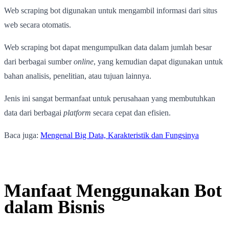
Web scraping bot digunakan untuk mengambil informasi dari situs
web secara otomatis.
Web scraping bot dapat mengumpulkan data dalam jumlah besar
dari berbagai sumber
online
, yang kemudian dapat digunakan untuk
bahan analisis, penelitian, atau tujuan lainnya.
Jenis ini sangat bermanfaat untuk perusahaan yang membutuhkan
data dari berbagai
platform
secara cepat dan efisien.
Baca juga:
Mengenal Big Data, Karakteristik dan Fungsinya
Manfaat Menggunakan Bot
dalam Bisnis