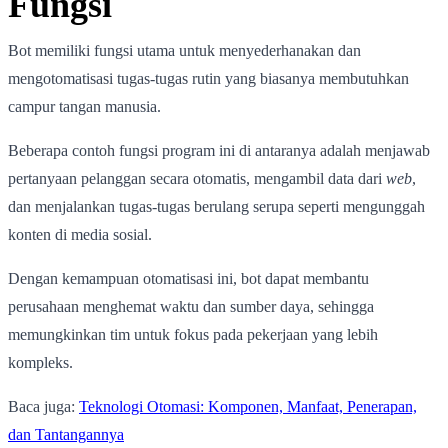
Fungsi
Bot memiliki fungsi utama untuk menyederhanakan dan
mengotomatisasi tugas-tugas rutin yang biasanya membutuhkan
campur tangan manusia.
Beberapa contoh fungsi program ini di antaranya adalah menjawab
pertanyaan pelanggan secara otomatis, mengambil data dari
web
,
dan menjalankan tugas-tugas berulang serupa seperti mengunggah
konten di media sosial.
Dengan kemampuan otomatisasi ini, bot dapat membantu
perusahaan menghemat waktu dan sumber daya, sehingga
memungkinkan tim untuk fokus pada pekerjaan yang lebih
kompleks.
Baca juga:
Teknologi Otomasi: Komponen, Manfaat, Penerapan,
dan Tantangannya