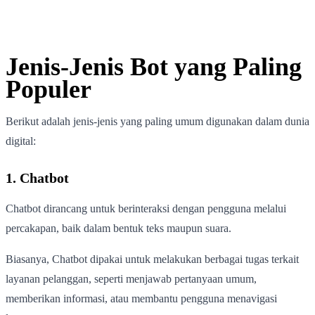
Jenis-Jenis Bot yang Paling
Populer
Berikut adalah jenis-jenis yang paling umum digunakan dalam dunia
digital:
1. Chatbot
Chatbot dirancang untuk berinteraksi dengan pengguna melalui
percakapan, baik dalam bentuk teks maupun suara.
Biasanya, Chatbot dipakai untuk melakukan berbagai tugas terkait
layanan pelanggan, seperti menjawab pertanyaan umum,
memberikan informasi, atau membantu pengguna menavigasi