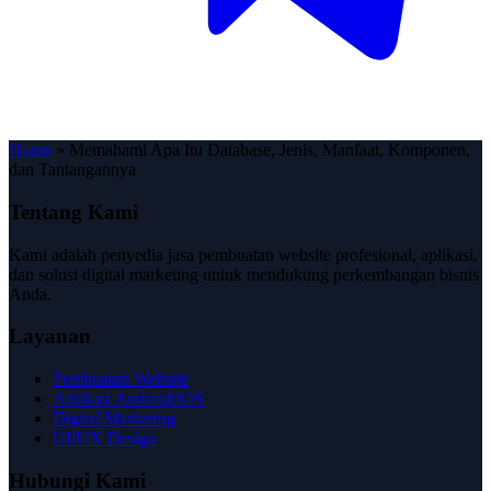
Home
»
Memahami Apa Itu Database, Jenis, Manfaat, Komponen,
dan Tantangannya
Tentang Kami
Kami adalah penyedia jasa pembuatan website profesional, aplikasi,
dan solusi digital marketing untuk mendukung perkembangan bisnis
Anda.
Layanan
Pembuatan Website
Aplikasi Android/iOS
Digital Marketing
UI/UX Design
Hubungi Kami