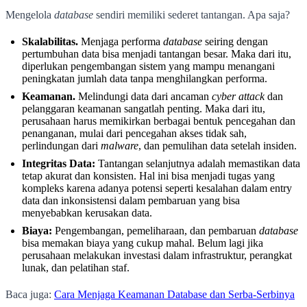
Mengelola
database
sendiri memiliki sederet tantangan. Apa saja?
Skalabilitas.
Menjaga performa
database
seiring dengan
pertumbuhan data bisa menjadi tantangan besar. Maka dari itu,
diperlukan pengembangan sistem yang mampu menangani
peningkatan jumlah data tanpa menghilangkan performa.
Keamanan.
Melindungi data dari ancaman
cyber attack
dan
pelanggaran keamanan sangatlah penting. Maka dari itu,
perusahaan harus memikirkan berbagai bentuk pencegahan dan
penanganan, mulai dari pencegahan akses tidak sah,
perlindungan dari
malware
, dan pemulihan data setelah insiden.
Integritas Data:
Tantangan selanjutnya adalah memastikan data
tetap akurat dan konsisten. Hal ini bisa menjadi tugas yang
kompleks karena adanya potensi seperti kesalahan dalam entry
data dan inkonsistensi dalam pembaruan yang bisa
menyebabkan kerusakan data.
Biaya:
Pengembangan, pemeliharaan, dan pembaruan
database
bisa memakan biaya yang cukup mahal. Belum lagi jika
perusahaan melakukan investasi dalam infrastruktur, perangkat
lunak, dan pelatihan staf.
Baca juga:
Cara Menjaga Keamanan Database dan Serba-Serbinya