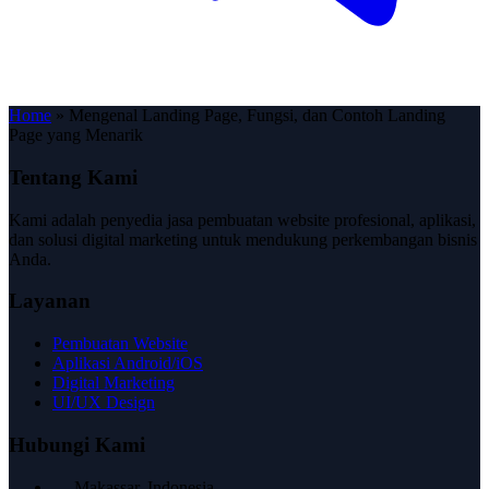
Home
»
Mengenal Landing Page, Fungsi, dan Contoh Landing
Page yang Menarik
Tentang Kami
Kami adalah penyedia jasa pembuatan website profesional, aplikasi,
dan solusi digital marketing untuk mendukung perkembangan bisnis
Anda.
Layanan
Pembuatan Website
Aplikasi Android/iOS
Digital Marketing
UI/UX Design
Hubungi Kami
Makassar, Indonesia