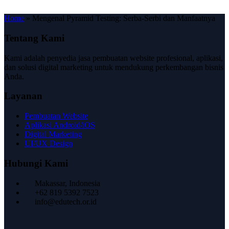
Home
»
Mengenal Pyramid Testing: Serba-Serbi dan Manfaatnya
Tentang Kami
Kami adalah penyedia jasa pembuatan website profesional, aplikasi,
dan solusi digital marketing untuk mendukung perkembangan bisnis
Anda.
Layanan
Pembuatan Website
Aplikasi Android/iOS
Digital Marketing
UI/UX Design
Hubungi Kami
Makassar, Indonesia
+62 819 5392 7523
info@edutech.or.id