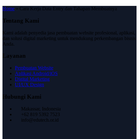
Home
»
Cara Kerja Data Entry dan Tahapan Membuatnya
Tentang Kami
Kami adalah penyedia jasa pembuatan website profesional, aplikasi,
dan solusi digital marketing untuk mendukung perkembangan bisnis
Anda.
Layanan
Pembuatan Website
Aplikasi Android/iOS
Digital Marketing
UI/UX Design
Hubungi Kami
Makassar, Indonesia
+62 819 5392 7523
info@edutech.or.id